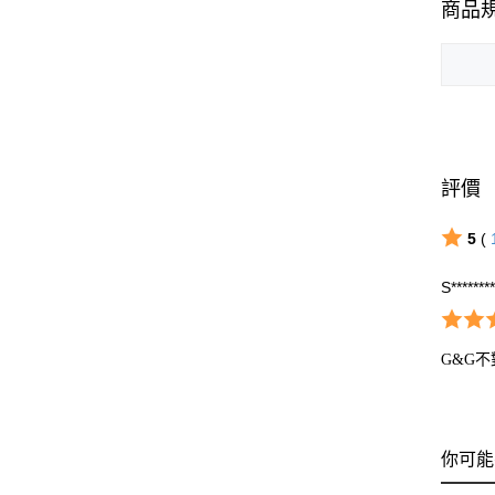
商品
評價
5
(
S*******
G&G
你可能