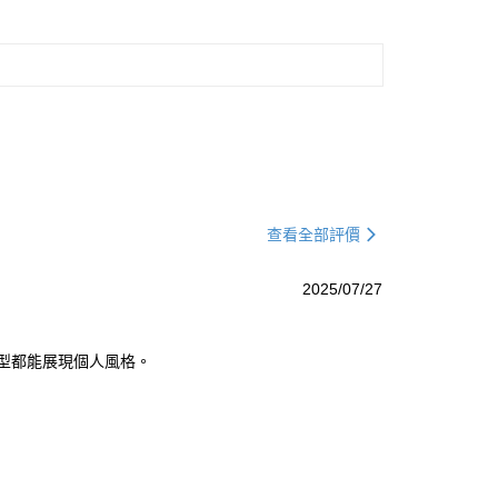
查看全部評價
2025/07/27
型都能展現個人風格。