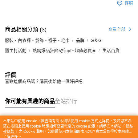
客服
商品相關分類 (3)
查看全部
服裝・內衣褲・髮飾・襪子・毛巾
品牌
G＆G
🆕主打活動
熱銷爆品狂降5折up📉超值必買🔥
生活百貨
評價
喜歡這個商品嗎？購買後給他一個好評吧
你可能有興趣的商品
全站排行
本網站中使用 cookie，欲查詢有關本網站使用 cookie 方式之詳情，及若您不希
熱門標籤
望在電腦上使用 cookie 時應如何變更電腦的 cookie 設定，請參閱本網站「
隱私
權條款
」之 Cookie 聲明。您繼續使用本網站即表示您同意本公司得按本網站使
用條款之 Cookie 聲明使用 cookie。
了解更多 >