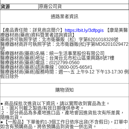
原廠公司貨
貨源
通路業者資訊
【產品責任險：詳見商店簡介】
【康是美醫
https://bit.ly/3dfpgis
療器材商(藥商)資料暨業者諮詢資訊】
藥商許可執照字號：北市衛藥販（松）字第6201018328號
醫療器材商許可執照字號：北市衛器販(松)字第MD6201029472
號
醫療器材商(藥商)名稱：統一生活事業股份有限公司
醫療器材商(藥商)地址：台灣台北市松山區東興路8號7樓
醫療器材商(藥商)電話：(02)2799-0560
醫療器材商(藥商)諮詢專線：0800-005-665#1
醫療器材商(藥商)服務時間：週一~五 上午9-12 下午13-17:30 例
假日除外
購物須知
● 商品採批次進貨以下資訊，請以實際收到實品為主。
１．圖片刊載之製造/有效日期僅供參考。
２．部分商品為多產地進口品，產地會因進貨批次有所差異，
隨機出貨。
●【一般品】下單後約1-3個工作日依序出貨(不含假日)，訂單中
如含有預購商品，將依預購品到貨後一併出貨。