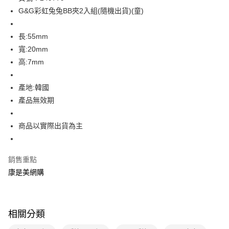
G&G彩虹兔兔BB夾2入組(隨機出貨)(童)
LINE Pay
Apple Pay
長:55mm
寬:20mm
街口支付
高:7mm
悠遊付
產地:韓國
Google Pay
產品無效期
運送方式
商品以實際出貨為主
超商取貨付款(下單後3-5個工作天配送)
每筆NT$70，滿NT$399(含以上)免運費
銷售重點
付款後7-11取貨(下單後3-5個工作天配送)
康是美網購
每筆NT$70，滿NT$399(含以上)免運費
宅配-下單後3-5個工作天配送(不含預購品)，箱購品分箱出貨
每筆NT$100，滿NT$799(含以上)免運費
相關分類