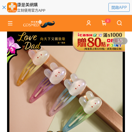
康是美網購
開啟APP
立刻使用官方APP
0
1
/
5