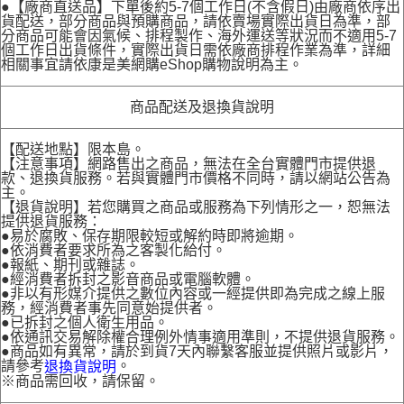
●【廠商直送品】下單後約5-7個工作日(不含假日)由廠商依序出
貨配送，部分商品與預購商品，請依賣場實際出貨日為準，部
分商品可能會因氣候、排程製作、海外運送等狀況而不適用5-7
個工作日出貨條件，實際出貨日需依廠商排程作業為準，詳細
相關事宜請依康是美網購eShop購物說明為主。
商品配送及退換貨說明
【配送地點】限本島。
【注意事項】網路售出之商品，無法在全台實體門市提供退
款、退換貨服務。若與實體門市價格不同時，請以網站公告為
主。
【退貨說明】若您購買之商品或服務為下列情形之一，恕無法
提供退貨服務：
●易於腐敗、保存期限較短或解約時即將逾期。
●依消費者要求所為之客製化給付。
●報紙、期刊或雜誌。
●經消費者拆封之影音商品或電腦軟體。
●非以有形媒介提供之數位內容或一經提供即為完成之線上服
務，經消費者事先同意始提供者。
●已拆封之個人衛生用品。
●依通訊交易解除權合理例外情事適用準則，不提供退貨服務。
●商品如有異常，請於到貨7天內聯繫客服並提供照片或影片，
請參考
。
退換貨說明
※商品需回收，請保留。