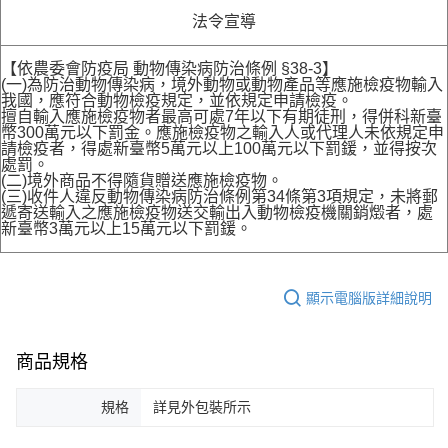
法令宣導
【依農委會防疫局 動物傳染病防治條例 §38-3】
(一)為防治動物傳染病，境外動物或動物產品等應施檢疫物輸入
我國，應符合動物檢疫規定，並依規定申請檢疫。
擅自輸入應施檢疫物者最高可處7年以下有期徒刑，得併科新臺
幣300萬元以下罰金。應施檢疫物之輸入人或代理人未依規定申
請檢疫者，得處新臺幣5萬元以上100萬元以下罰鍰，並得按次
處罰。
(二)境外商品不得隨貨贈送應施檢疫物。
(三)收件人違反動物傳染病防治條例第34條第3項規定，未將郵
遞寄送輸入之應施檢疫物送交輸出入動物檢疫機關銷燬者，處
新臺幣3萬元以上15萬元以下罰鍰。
顯示電腦版詳細說明
商品規格
規格
詳見外包裝所示