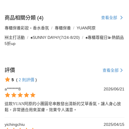
商品相關分類 (4)
查看全部
專櫃保養彩妝・香水香氛
專櫃保養
YUAN阿原
🆕主打活動
♠︎SUNNY DAY🍉(7/24-8/20)
♠︎專櫃尊寵日💫熱銷品
5折up
評價
查看全部
5
(
2
則評價
)
a********8
2026/06/21
這款YUAN阿原的小團圓皂串散發出清新的艾草香氣，讓人身心放
鬆，非常適合用來潔膚，效果令人滿意。
yichingchiu
2025/04/15