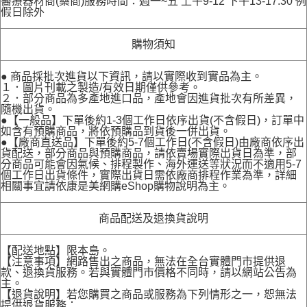
醫療器材商(藥商)服務時間：週一~五 上午9-12 下午13-17:30 例
假日除外
購物須知
● 商品採批次進貨以下資訊，請以實際收到實品為主。
１．圖片刊載之製造/有效日期僅供參考。
２．部分商品為多產地進口品，產地會因進貨批次有所差異，
隨機出貨。
●【一般品】下單後約1-3個工作日依序出貨(不含假日)，訂單中
如含有預購商品，將依預購品到貨後一併出貨。
●【廠商直送品】下單後約5-7個工作日(不含假日)由廠商依序出
貨配送，部分商品與預購商品，請依賣場實際出貨日為準，部
分商品可能會因氣候、排程製作、海外運送等狀況而不適用5-7
個工作日出貨條件，實際出貨日需依廠商排程作業為準，詳細
相關事宜請依康是美網購eShop購物說明為主。
商品配送及退換貨說明
【配送地點】限本島。
【注意事項】網路售出之商品，無法在全台實體門市提供退
款、退換貨服務。若與實體門市價格不同時，請以網站公告為
主。
【退貨說明】若您購買之商品或服務為下列情形之一，恕無法
提供退貨服務：