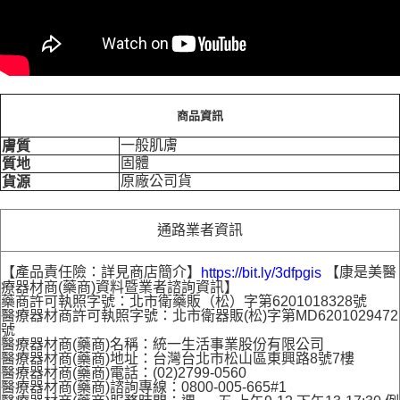
商品資訊
一般肌膚
膚質
固體
質地
原廠公司貨
貨源
通路業者資訊
【產品責任險：詳見商店簡介】
【康是美醫
https://bit.ly/3dfpgis
療器材商(藥商)資料暨業者諮詢資訊】
藥商許可執照字號：北市衛藥販（松）字第6201018328號
醫療器材商許可執照字號：北市衛器販(松)字第MD6201029472
號
醫療器材商(藥商)名稱：統一生活事業股份有限公司
醫療器材商(藥商)地址：台灣台北市松山區東興路8號7樓
醫療器材商(藥商)電話：(02)2799-0560
醫療器材商(藥商)諮詢專線：0800-005-665#1