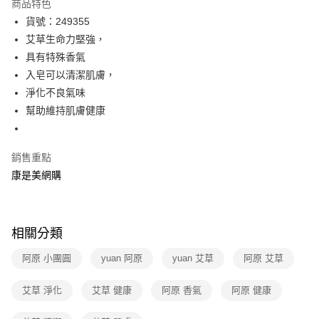
商品特色
超商取貨付款
貨號：249355
艾草生命力堅強，
LINE Pay
具有特殊香氣
Apple Pay
入皂可以清潔肌膚，
淨化不良氣味
街口支付
幫助維持肌膚健康
悠遊付
Google Pay
銷售重點
康是美網購
運送方式
超商取貨付款(下單後3-5個工作天配送)
每筆NT$70，滿NT$399(含以上)免運費
相關分類
付款後7-11取貨(下單後3-5個工作天配送)
阿原 小團圓
yuan 阿原
yuan 艾草
阿原 艾草
每筆NT$70，滿NT$399(含以上)免運費
艾草 淨化
艾草 健康
阿原 香氣
阿原 健康
宅配-下單後3-5個工作天配送(不含預購品)，箱購品分箱出貨
每筆NT$100，滿NT$799(含以上)免運費