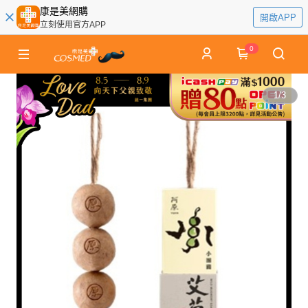
康是美網購
開啟APP
立刻使用官方APP
0
1
/
3