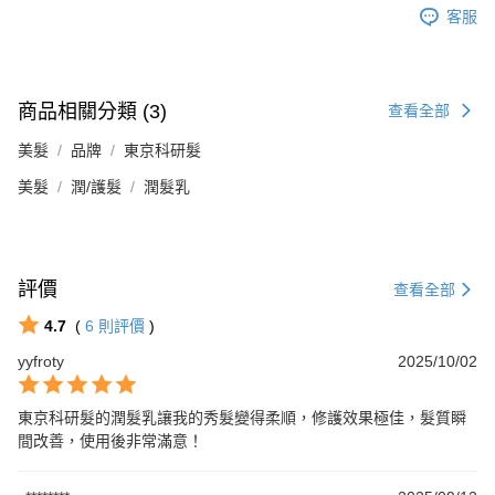
客服
商品相關分類 (3)
查看全部
美髮
品牌
東京科研髮
美髮
潤/護髮
潤髮乳
評價
查看全部
4.7
(
6
則評價
)
yyfroty
2025/10/02
東京科研髮的潤髮乳讓我的秀髮變得柔順，修護效果極佳，髮質瞬
間改善，使用後非常滿意！