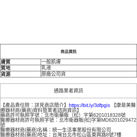
商品資訊
一般肌膚
膚質
乳液
質地
原廠公司貨
貨源
通路業者資訊
【產品責任險：詳見商店簡介】
【康是美醫
https://bit.ly/3dfpgis
療器材商(藥商)資料暨業者諮詢資訊】
藥商許可執照字號：北市衛藥販（松）字第6201018328號
醫療器材商許可執照字號：北市衛器販(松)字第MD6201029472
號
醫療器材商(藥商)名稱：統一生活事業股份有限公司
醫療器材商(藥商)地址：台灣台北市松山區東興路8號7樓