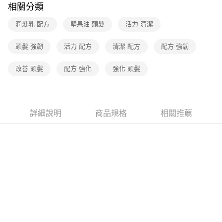
相關分類
每筆NT$70，滿NT$399(含以上)免運費
潤髮乳 配方
堅果油 頭髮
活力 清潔
宅配-下單後3-5個工作天配送(不含預購品)，箱購品分箱出貨
每筆NT$100，滿NT$799(含以上)免運費
頭髮 強韌
活力 配方
清潔 配方
配方 強韌
改善 頭髮
配方 強化
強化 頭髮
詳細說明
商品規格
相關推薦