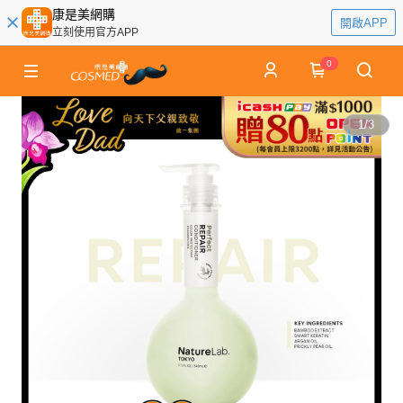
康是美網購
開啟APP
立刻使用官方APP
0
1
/
3