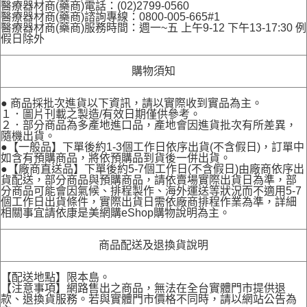
醫療器材商(藥商)電話：(02)2799-0560
醫療器材商(藥商)諮詢專線：0800-005-665#1
醫療器材商(藥商)服務時間：週一~五 上午9-12 下午13-17:30 例
假日除外
購物須知
● 商品採批次進貨以下資訊，請以實際收到實品為主。
１．圖片刊載之製造/有效日期僅供參考。
２．部分商品為多產地進口品，產地會因進貨批次有所差異，
隨機出貨。
●【一般品】下單後約1-3個工作日依序出貨(不含假日)，訂單中
如含有預購商品，將依預購品到貨後一併出貨。
●【廠商直送品】下單後約5-7個工作日(不含假日)由廠商依序出
貨配送，部分商品與預購商品，請依賣場實際出貨日為準，部
分商品可能會因氣候、排程製作、海外運送等狀況而不適用5-7
個工作日出貨條件，實際出貨日需依廠商排程作業為準，詳細
相關事宜請依康是美網購eShop購物說明為主。
商品配送及退換貨說明
【配送地點】限本島。
【注意事項】網路售出之商品，無法在全台實體門市提供退
款、退換貨服務。若與實體門市價格不同時，請以網站公告為