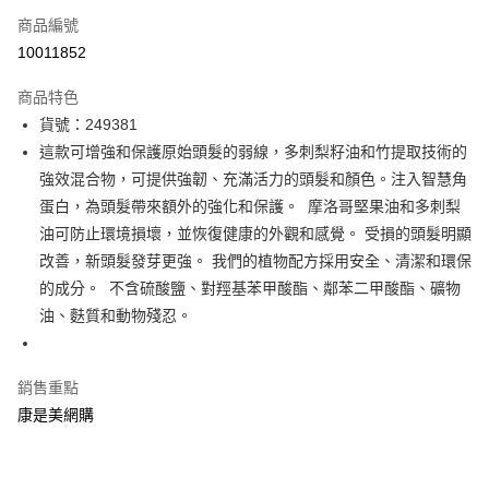
商品編號
信用卡一次付款
10011852
數位禮券
商品特色
超商取貨付款
貨號：249381
這款可增強和保護原始頭髮的弱線，多刺梨籽油和竹提取技術的
LINE Pay
強效混合物，可提供強韌、充滿活力的頭髮和顏色。注入智慧角
Apple Pay
蛋白，為頭髮帶來額外的強化和保護。 ​ 摩洛哥堅果油和多刺梨
油可防止環境損壞，並恢復健康的外觀和感覺。 受損的頭髮明顯
街口支付
改善，新頭髮發芽更強。 ​我們的植物配方採用安全、清潔和環保
悠遊付
的成分。 ​ 不含硫酸鹽、對羥基苯甲酸酯、鄰苯二甲酸酯、礦物
油、麩質和動物殘忍。
Google Pay
運送方式
銷售重點
超商取貨付款(下單後3-5個工作天配送)
康是美網購
每筆NT$70，滿NT$399(含以上)免運費
付款後7-11取貨(下單後3-5個工作天配送)