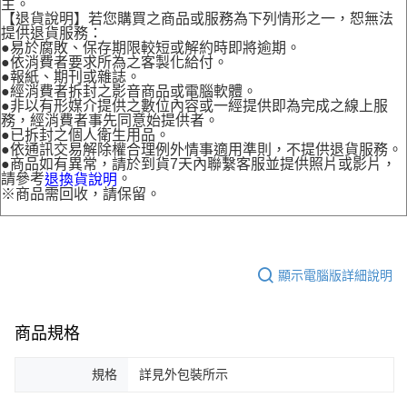
主。
【退貨說明】若您購買之商品或服務為下列情形之一，恕無法
提供退貨服務：
●易於腐敗、保存期限較短或解約時即將逾期。
●依消費者要求所為之客製化給付。
●報紙、期刊或雜誌。
●經消費者拆封之影音商品或電腦軟體。
●非以有形媒介提供之數位內容或一經提供即為完成之線上服
務，經消費者事先同意始提供者。
●已拆封之個人衛生用品。
●依通訊交易解除權合理例外情事適用準則，不提供退貨服務。
●商品如有異常，請於到貨7天內聯繫客服並提供照片或影片，
請參考
。
退換貨說明
※商品需回收，請保留。
顯示電腦版詳細說明
商品規格
規格
詳見外包裝所示