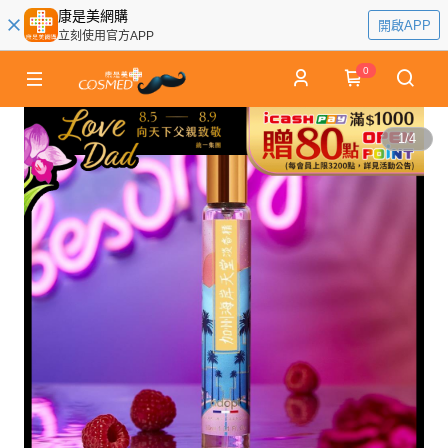
康是美網購
開啟APP
立刻使用官方APP
0
1
/
4