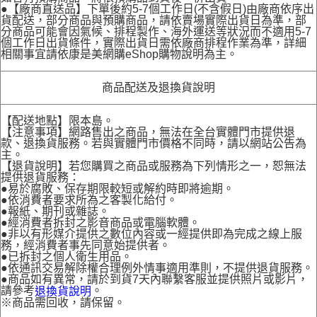
●【廠商直送品】下單後約5-7個工作日(不含假日)由廠商依序出
貨配送，部分商品與預購商品，請依賣場實際出貨日為準，部
分商品可能會因氣候、排程製作、海外運送等狀況而不適用5-7
個工作日出貨條件，實際出貨日需依廠商排程作業為準，詳細
相關事宜請依康是美網購eShop購物說明為主。
商品配送及退換貨說明
【配送地點】限本島。
【注意事項】網路售出之商品，無法在全台實體門市提供退
款、退換貨服務。若與實體門市價格不同時，請以網站公告為
主。
【退貨說明】若您購買之商品或服務為下列情形之一，恕無法
提供退貨服務：
●易於腐敗、保存期限較短或解約時即將逾期。
●依消費者要求所為之客製化給付。
●報紙、期刊或雜誌。
●經消費者拆封之影音商品或電腦軟體。
●非以有形媒介提供之數位內容或一經提供即為完成之線上服
務，經消費者事先同意始提供者。
●已拆封之個人衛生用品。
●依通訊交易解除權合理例外情事適用準則，不提供退貨服務。
●商品如有異常，請於到貨7天內聯繫客服並提供照片或影片，
請參考
。
退換貨說明
※商品需回收，請保留。