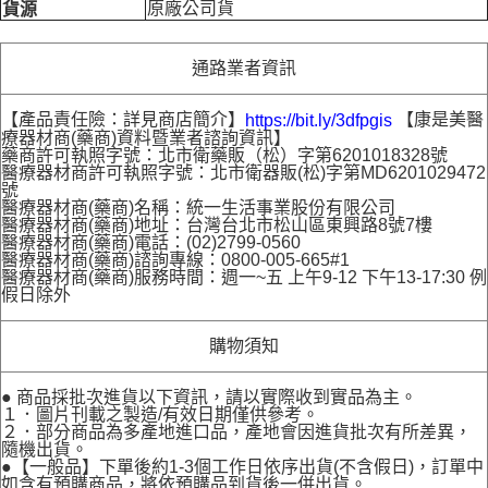
原廠公司貨
貨源
通路業者資訊
【產品責任險：詳見商店簡介】
【康是美醫
https://bit.ly/3dfpgis
療器材商(藥商)資料暨業者諮詢資訊】
藥商許可執照字號：北市衛藥販（松）字第6201018328號
醫療器材商許可執照字號：北市衛器販(松)字第MD6201029472
號
醫療器材商(藥商)名稱：統一生活事業股份有限公司
醫療器材商(藥商)地址：台灣台北市松山區東興路8號7樓
醫療器材商(藥商)電話：(02)2799-0560
醫療器材商(藥商)諮詢專線：0800-005-665#1
醫療器材商(藥商)服務時間：週一~五 上午9-12 下午13-17:30 例
假日除外
購物須知
● 商品採批次進貨以下資訊，請以實際收到實品為主。
１．圖片刊載之製造/有效日期僅供參考。
２．部分商品為多產地進口品，產地會因進貨批次有所差異，
隨機出貨。
●【一般品】下單後約1-3個工作日依序出貨(不含假日)，訂單中
如含有預購商品，將依預購品到貨後一併出貨。