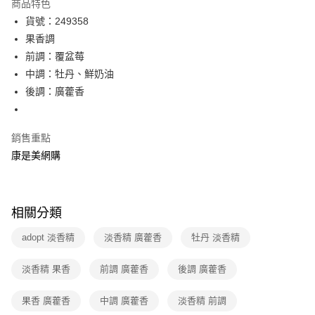
商品特色
超商取貨付款
貨號：249358
果香調
LINE Pay
前調：覆盆莓
Apple Pay
中調：牡丹、鮮奶油
後調：廣藿香
街口支付
悠遊付
銷售重點
Google Pay
康是美網購
運送方式
超商取貨付款(下單後3-5個工作天配送)
相關分類
每筆NT$70，滿NT$399(含以上)免運費
adopt 淡香精
淡香精 廣藿香
牡丹 淡香精
付款後7-11取貨(下單後3-5個工作天配送)
每筆NT$70，滿NT$399(含以上)免運費
淡香精 果香
前調 廣藿香
後調 廣藿香
宅配-下單後3-5個工作天配送(不含預購品)，箱購品分箱出貨
果香 廣藿香
中調 廣藿香
淡香精 前調
每筆NT$100，滿NT$799(含以上)免運費