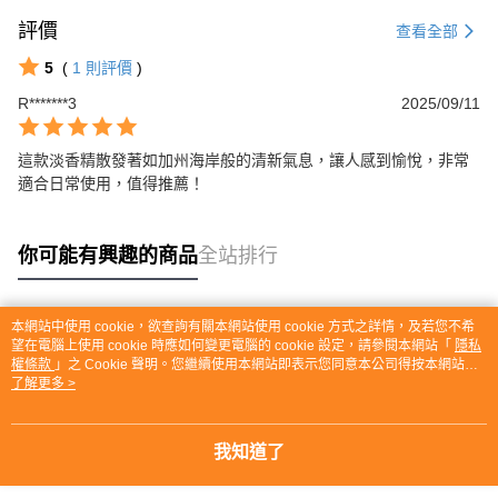
評價
查看全部
5
(
1
則評價
)
R*******3
2025/09/11
這款淡香精散發著如加州海岸般的清新氣息，讓人感到愉悅，非常
適合日常使用，值得推薦！
你可能有興趣的商品
全站排行
本網站中使用 cookie，欲查詢有關本網站使用 cookie 方式之詳情，及若您不希
熱門標籤
望在電腦上使用 cookie 時應如何變更電腦的 cookie 設定，請參閱本網站「
隱私
權條款
」之 Cookie 聲明。您繼續使用本網站即表示您同意本公司得按本網站使
用條款之 Cookie 聲明使用 cookie。
了解更多 >
我知道了