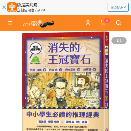
康是美網購
開啟APP
立刻使用官方APP
0
1
/
1