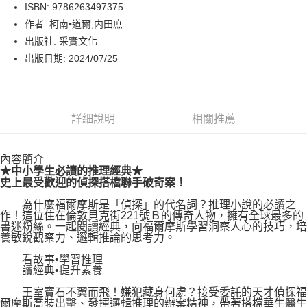
LINE Pay
ISBN: 9786263497375
作者: 柯南•道爾,内田庶
Apple Pay
出版社: 采實文化
街口支付
出版日期: 2024/07/25
悠遊付
Google Pay
詳細說明
相關推薦
運送方式
內容簡介
博客來商品配送方式
★中小學生必讀的推理經典★
每筆NT$80，滿NT$1,000(含以上)免運費
史上最受歡迎的偵探搭檔聯手破奇案！
為什麼福爾摩斯是「偵探」的代名詞？推理小說的必讀之
作！這位住在倫敦貝克街221號Ｂ的傳奇人物，擁有全球最多的
書迷粉絲。一起閱讀經典，向福爾摩斯學習洞察人心的技巧，培
養敏銳觀察力、邏輯推論的思考力。
看故事•學習推理
讀經典•提升素養
王室寶石不翼而飛！嫌犯藏身何處？接受委託的天才偵探福
爾摩斯喬裝出擊、發揮邏輯推理的辦案精神，帶著搭檔華生醫生