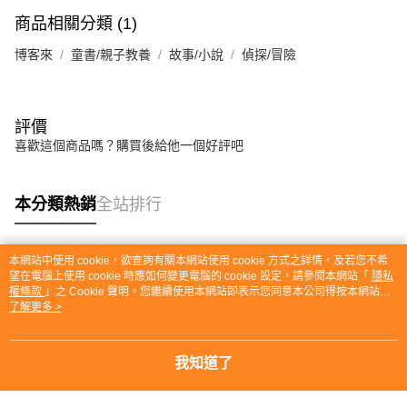
商品相關分類 (1)
博客來
童書/親子教養
故事/小說
偵探/冒險
評價
喜歡這個商品嗎？購買後給他一個好評吧
本分類熱銷
全站排行
本網站中使用 cookie，欲查詢有關本網站使用 cookie 方式之詳情，及若您不希
熱門標籤
望在電腦上使用 cookie 時應如何變更電腦的 cookie 設定，請參閱本網站「
隱私
權條款
」之 Cookie 聲明。您繼續使用本網站即表示您同意本公司得按本網站使
用條款之 Cookie 聲明使用 cookie。
了解更多 >
我知道了