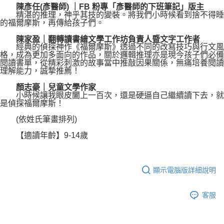
陳彥任(彥醫師) ｜FB 粉專「彥醫師的下班筆記」版主
精湛的推理，神乎其技的變裝。將我們小時候看到捨不得睡
的福爾摩斯，再傳給孩子們。
陳家盈｜翻轉讀書繪文學工作坊負責人暨文字工作者
經典的偵探神作《福爾摩斯》透過不同的改寫技巧與行文風
格，成為更加多面向的作品，關於邏輯推理亦是現今孩子們必備
閱讀書單，從精彩刺激的故事當中推敲因果關係，無痛培養閱讀
理解能力，誠摯推薦！
顏志豪｜兒童文學作家
小時候讓我眼皮闔上一百次，還是硬逼自己繼續讀下去，就
是偵探福爾摩斯！
(依姓氏筆畫排列)
【適讀年齡】9-14歲
顯示電腦版詳細說明
客服