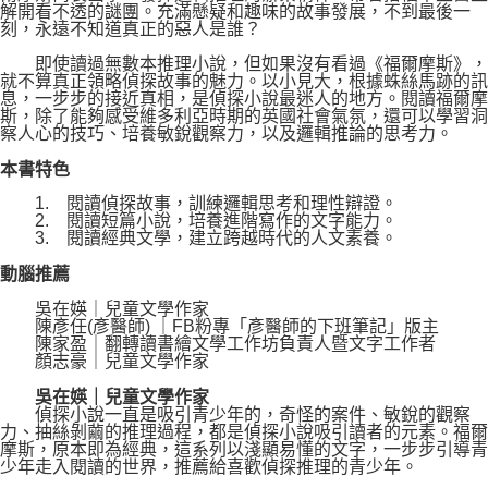
解開看不透的謎團。充滿懸疑和趣味的故事發展，不到最後一
刻，永遠不知道真正的惡人是誰？
即使讀過無數本推理小說，但如果沒有看過《福爾摩斯》，
就不算真正領略偵探故事的魅力。以小見大，根據蛛絲馬跡的訊
息，一步步的接近真相，是偵探小說最迷人的地方。閱讀福爾摩
斯，除了能夠感受維多利亞時期的英國社會氣氛，還可以學習洞
察人心的技巧、培養敏銳觀察力，以及邏輯推論的思考力。
本書特色
1. 閱讀偵探故事，訓練邏輯思考和理性辯證。
2. 閱讀短篇小說，培養進階寫作的文字能力。
3. 閱讀經典文學，建立跨越時代的人文素養。
動腦推薦
吳在媖｜兒童文學作家
陳彥任(彥醫師) ｜FB粉專「彥醫師的下班筆記」版主
陳家盈｜翻轉讀書繪文學工作坊負責人暨文字工作者
顏志豪｜兒童文學作家
吳在媖｜兒童文學作家
偵探小說一直是吸引青少年的，奇怪的案件、敏銳的觀察
力、抽絲剝繭的推理過程，都是偵探小說吸引讀者的元素。福爾
摩斯，原本即為經典，這系列以淺顯易懂的文字，一步步引導青
少年走入閱讀的世界，推薦給喜歡偵探推理的青少年。