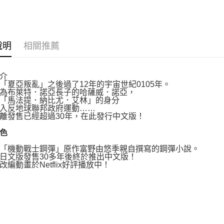
運送方式
博客來商
說明
相關推薦
每筆NT$8
介
亞叛亂」之後過了12年的宇宙世紀0105年。
布萊特．諾亞長子的哈薩威．諾亞，
馬法提．納比尤．艾林」的身分
反地球聯邦政府運動……
發售已經超過30年，在此發行中文版！
色
機動戰士鋼彈」原作富野由悠季親自撰寫的鋼彈小說。
文版發售30多年後終於推出中文版！
動畫於Netflix好評播放中！