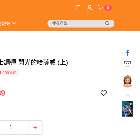
0
情報站
鋼彈 閃光的哈薩威 (上)
1,000免運
89