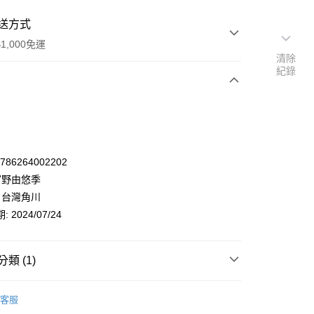
送方式
1,000免運
清除
紀錄
次付款
9786264002202
 富野由悠季
 台灣角川
 2024/07/24
類 (1)
y
漫畫/輕小說
翻譯作品
幻奇冒險
客服