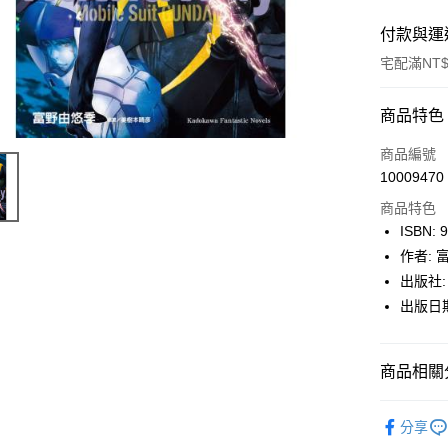
付款與運
宅配滿NT$
付款方式
商品特色
icash Pay
商品編號
10009470
信用卡一
商品特色
數位禮券
ISBN: 
作者:
LINE Pay
出版社:
Apple Pay
出版日期:
街口支付
商品相關分
悠遊付
Google Pa
博客來
分享