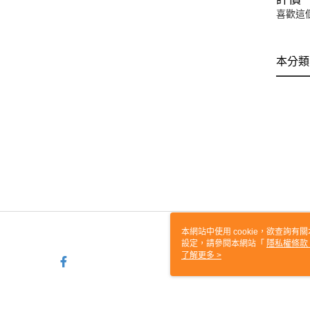
喜歡這
本分類
本網站中使用 cookie，欲查詢有關
設定，請參閱本網站「
隱私權條款
使用 cookie。
了解更多 >