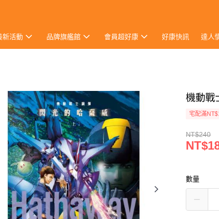
最新活動
品牌旗艦館
會員超好康
好康快訊
達人
機動戰士
宅配滿NT$
NT$240
NT$1
數量