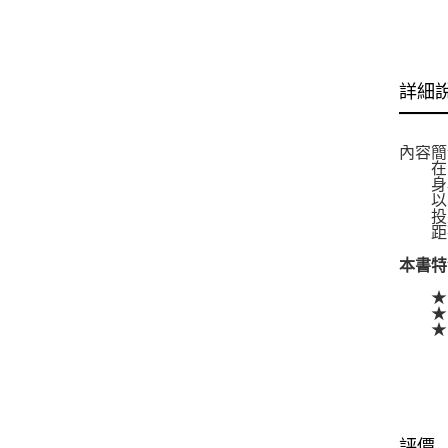
詳細
內容簡
在「夏
身為
以「
投入
距離
本書特
★「
★日
★改編
評價