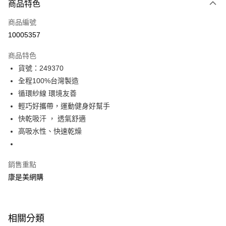
商品特色
icash Pay
商品編號
信用卡一次付款
10005357
數位禮券
商品特色
LINE Pay
貨號：249370
全程100%台灣製造
Apple Pay
循環紗線 環境友善
街口支付
輕巧好攜帶，運動健身好幫手
快乾吸汗 ， 透氣舒適
悠遊付
高吸水性、快速乾燥
Google Pay
銷售重點
運送方式
康是美網購
宅配-下單後3-5個工作天配送(不含預購品)，箱購品分箱出貨
每筆NT$100，滿NT$799(含以上)免運費
相關分類