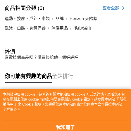
商品相關分類 (6)
查看全部
運動・按摩・戶外・車類
品牌
Horizon 天際線
洗沐・口腔・身體保養
沐浴用品
毛巾/浴巾
評價
喜歡這個商品嗎？購買後給他一個好評吧
你可能有興趣的商品
全站排行
本網站中使用 cookie，欲查詢有關本網站使用 cookie 方式之詳情，及若您不希
熱門標籤
望在電腦上使用 cookie 時應如何變更電腦的 cookie 設定，請參閱本網站「
隱私
權條款
」之 Cookie 聲明。您繼續使用本網站即表示您同意本公司得按本網站使
用條款之 Cookie 聲明使用 cookie。
了解更多 >
我知道了