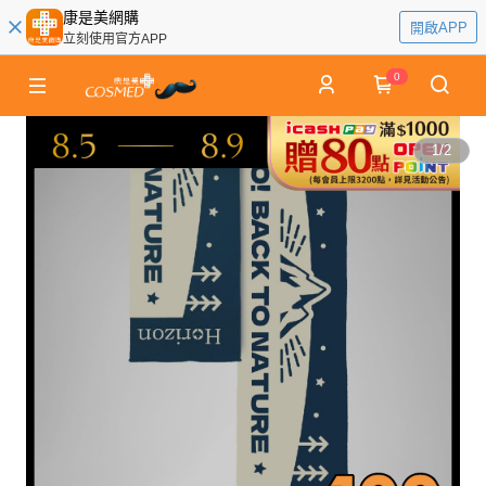
康是美網購
開啟APP
立刻使用官方APP
0
1
/
2