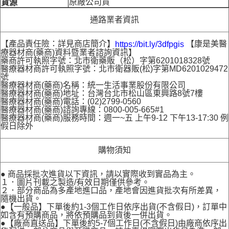
原廠公司貨
貨源
通路業者資訊
【產品責任險：詳見商店簡介】
【康是美醫
https://bit.ly/3dfpgis
療器材商(藥商)資料暨業者諮詢資訊】
藥商許可執照字號：北市衛藥販（松）字第6201018328號
醫療器材商許可執照字號：北市衛器販(松)字第MD6201029472
號
醫療器材商(藥商)名稱：統一生活事業股份有限公司
醫療器材商(藥商)地址：台灣台北市松山區東興路8號7樓
醫療器材商(藥商)電話：(02)2799-0560
醫療器材商(藥商)諮詢專線：0800-005-665#1
醫療器材商(藥商)服務時間：週一~五 上午9-12 下午13-17:30 例
假日除外
購物須知
● 商品採批次進貨以下資訊，請以實際收到實品為主。
１．圖片刊載之製造/有效日期僅供參考。
２．部分商品為多產地進口品，產地會因進貨批次有所差異，
隨機出貨。
●【一般品】下單後約1-3個工作日依序出貨(不含假日)，訂單中
如含有預購商品，將依預購品到貨後一併出貨。
●【廠商直送品】下單後約5-7個工作日(不含假日)由廠商依序出