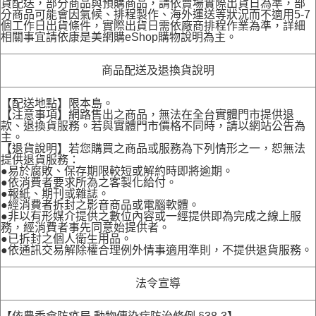
貨配送，部分商品與預購商品，請依賣場實際出貨日為準，部
分商品可能會因氣候、排程製作、海外運送等狀況而不適用5-7
個工作日出貨條件，實際出貨日需依廠商排程作業為準，詳細
相關事宜請依康是美網購eShop購物說明為主。
商品配送及退換貨說明
【配送地點】限本島。
【注意事項】網路售出之商品，無法在全台實體門市提供退
款、退換貨服務。若與實體門市價格不同時，請以網站公告為
主。
【退貨說明】若您購買之商品或服務為下列情形之一，恕無法
提供退貨服務：
●易於腐敗、保存期限較短或解約時即將逾期。
●依消費者要求所為之客製化給付。
●報紙、期刊或雜誌。
●經消費者拆封之影音商品或電腦軟體。
●非以有形媒介提供之數位內容或一經提供即為完成之線上服
務，經消費者事先同意始提供者。
●已拆封之個人衛生用品。
●依通訊交易解除權合理例外情事適用準則，不提供退貨服務。
法令宣導