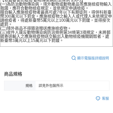
【依農委會防疫局 動物傳染病防治條例 §38-3】
(一)為防治動物傳染病，境外動物或動物產品等應施檢疫物輸入
我國，應符合動物檢疫規定，並依規定申請檢疫。
擅自輸入應施檢疫物者最高可處7年以下有期徒刑，得併科新臺
幣300萬元以下罰金。應施檢疫物之輸入人或代理人未依規定申
請檢疫者，得處新臺幣5萬元以上100萬元以下罰鍰，並得按次
處罰。
(二)境外商品不得隨貨贈送應施檢疫物。
(三)收件人違反動物傳染病防治條例第34條第3項規定，未將郵
遞寄送輸入之應施檢疫物送交輸出入動物檢疫機關銷燬者，處
新臺幣3萬元以上15萬元以下罰鍰。
顯示電腦版詳細說明
商品規格
規格
詳見外包裝所示
客服